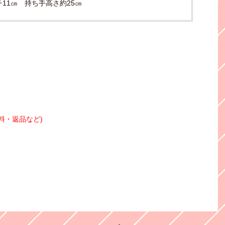
チ11㎝ 持ち手高さ約25㎝
料・返品など)